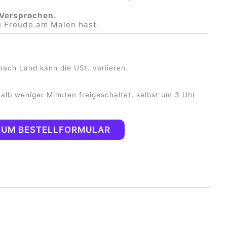
ene Vorzeichnungen. Für Leinwand
Versprochen.
20cm und 50x40cm.
u Freude am Malen hast.
nach Land kann die USt. variieren.
halb weniger Minuten freigeschaltet, selbst um 3 Uhr
UM BESTELLFORMULAR