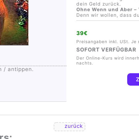
dein Geld zurück.
Inkl. 2 verschied
Ohne Wenn und Aber – 
20x
Denn wir wollen, dass d
39€
Preisangaben inkl. USt. Je 
SOFORT VERFÜGBAR
Der Online-Kurs wird inner
nachts.
n / antippen.
Z
zurück
rs: